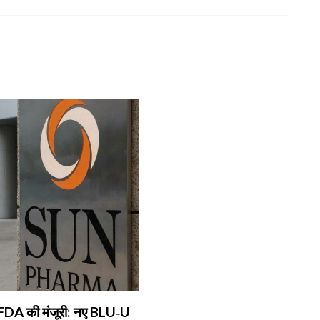
DA की मंजूरी: नए BLU‑U