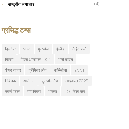
(4)
राष्ट्रीय समाचार
प्रसिद्ध टग्स
क्रिकेट
भारत
फुटबॉल
इंग्लैंड
रोहित शर्मा
दिल्ली
पेरिस ओलंपिक 2024
भारी बारिश
शेयर बाजार
प्रीमियर लीग
बार्सिलोना
BCCI
निवेशक
आर्सेनल
फुटबॉल मैच
आईपीएल 2025
स्वर्ण पदक
योग दिवस
भाजपा
T20 विश्व कप