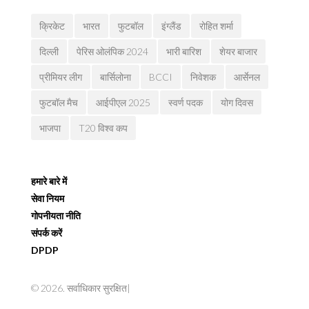
क्रिकेट
भारत
फुटबॉल
इंग्लैंड
रोहित शर्मा
दिल्ली
पेरिस ओलंपिक 2024
भारी बारिश
शेयर बाजार
प्रीमियर लीग
बार्सिलोना
BCCI
निवेशक
आर्सेनल
फुटबॉल मैच
आईपीएल 2025
स्वर्ण पदक
योग दिवस
भाजपा
T20 विश्व कप
हमारे बारे में
सेवा नियम
गोपनीयता नीति
संपर्क करें
DPDP
© 2026. सर्वाधिकार सुरक्षित|