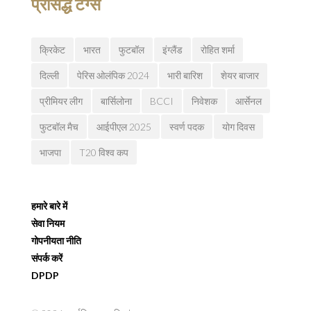
प्रसिद्ध टग्स
क्रिकेट
भारत
फुटबॉल
इंग्लैंड
रोहित शर्मा
दिल्ली
पेरिस ओलंपिक 2024
भारी बारिश
शेयर बाजार
प्रीमियर लीग
बार्सिलोना
BCCI
निवेशक
आर्सेनल
फुटबॉल मैच
आईपीएल 2025
स्वर्ण पदक
योग दिवस
भाजपा
T20 विश्व कप
हमारे बारे में
सेवा नियम
गोपनीयता नीति
संपर्क करें
DPDP