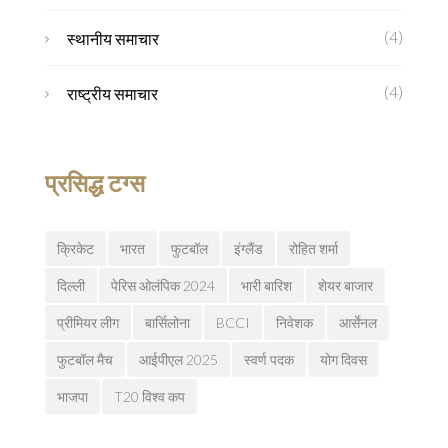
(4)
स्थानीय समाचार
(4)
राष्ट्रीय समाचार
प्रसिद्ध टग्स
क्रिकेट
भारत
फुटबॉल
इंग्लैंड
रोहित शर्मा
दिल्ली
पेरिस ओलंपिक 2024
भारी बारिश
शेयर बाजार
प्रीमियर लीग
बार्सिलोना
BCCI
निवेशक
आर्सेनल
फुटबॉल मैच
आईपीएल 2025
स्वर्ण पदक
योग दिवस
भाजपा
T20 विश्व कप