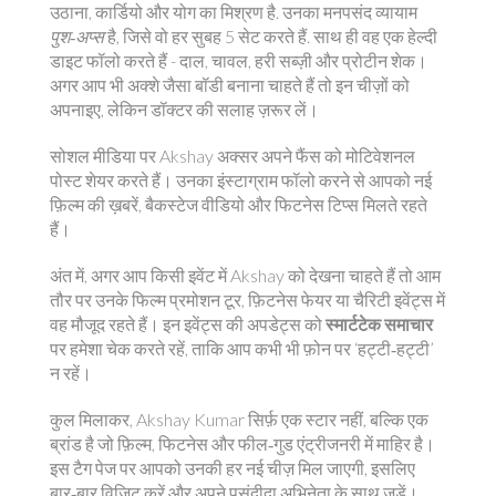
उठाना, कार्डियो और योग का मिश्रण है. उनका मनपसंद व्यायाम
पुश‑अप्स
है, जिसे वो हर सुबह 5 सेट करते हैं. साथ ही वह एक हेल्दी
डाइट फॉलो करते हैं - दाल, चावल, हरी सब्ज़ी और प्रोटीन शेक।
अगर आप भी अक्शे जैसा बॉडी बनाना चाहते हैं तो इन चीज़ों को
अपनाइए, लेकिन डॉक्टर की सलाह ज़रूर लें।
सोशल मीडिया पर Akshay अक्सर अपने फैंस को मोटिवेशनल
पोस्ट शेयर करते हैं। उनका इंस्टाग्राम फॉलो करने से आपको नई
फ़िल्म की ख़बरें, बैकस्टेज वीडियो और फिटनेस टिप्स मिलते रहते
हैं।
अंत में, अगर आप किसी इवेंट में Akshay को देखना चाहते हैं तो आम
तौर पर उनके फिल्म प्रमोशन टूर, फ़िटनेस फेयर या चैरिटी इवेंट्स में
वह मौजूद रहते हैं। इन इवेंट्स की अपडेट्स को
स्मार्टटेक समाचार
पर हमेशा चेक करते रहें, ताकि आप कभी भी फ़ोन पर ‘हट्टी‑हट्टी’
न रहें।
कुल मिलाकर, Akshay Kumar सिर्फ़ एक स्टार नहीं, बल्कि एक
ब्रांड है जो फ़िल्म, फिटनेस और फील‑गुड एंट्रीजनरी में माहिर है।
इस टैग पेज पर आपको उनकी हर नई चीज़ मिल जाएगी, इसलिए
बार‑बार विज़िट करें और अपने पसंदीदा अभिनेता के साथ जुड़ें।