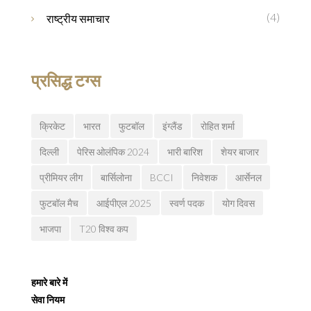
(4)
राष्ट्रीय समाचार
प्रसिद्ध टग्स
क्रिकेट
भारत
फुटबॉल
इंग्लैंड
रोहित शर्मा
दिल्ली
पेरिस ओलंपिक 2024
भारी बारिश
शेयर बाजार
प्रीमियर लीग
बार्सिलोना
BCCI
निवेशक
आर्सेनल
फुटबॉल मैच
आईपीएल 2025
स्वर्ण पदक
योग दिवस
भाजपा
T20 विश्व कप
हमारे बारे में
सेवा नियम