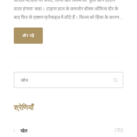
वाला हंगामा' कहा। टाइगर हाल के कमजोर बॉक्स ऑफिस दौर के
बाद फिर से एक्शन फ्रेंचाइज़ में लौटे हैं। फिल्म को हिंसा के कारण A
सर्टिफिकेट मिला है। संजय दत्त विलेन हैं और हरनाज़ संधू इससे
बॉलीवुड डेब्यू कर रही हैं।
और पढ़ें
श्रेणियाँ
(70)
खेल