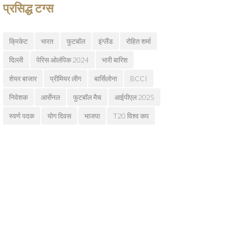
प्रसिद्ध टग्स
क्रिकेट
भारत
फुटबॉल
इंग्लैंड
रोहित शर्मा
दिल्ली
पेरिस ओलंपिक 2024
भारी बारिश
शेयर बाजार
प्रीमियर लीग
बार्सिलोना
BCCI
निवेशक
आर्सेनल
फुटबॉल मैच
आईपीएल 2025
स्वर्ण पदक
योग दिवस
भाजपा
T20 विश्व कप