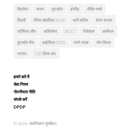
क्रिकेट
भारत
फुटबॉल
इंग्लैंड
रोहित शर्मा
दिल्ली
पेरिस ओलंपिक 2024
भारी बारिश
शेयर बाजार
प्रीमियर लीग
बार्सिलोना
BCCI
निवेशक
आर्सेनल
फुटबॉल मैच
आईपीएल 2025
स्वर्ण पदक
योग दिवस
भाजपा
T20 विश्व कप
हमारे बारे में
सेवा नियम
गोपनीयता नीति
संपर्क करें
DPDP
© 2026. सर्वाधिकार सुरक्षित|