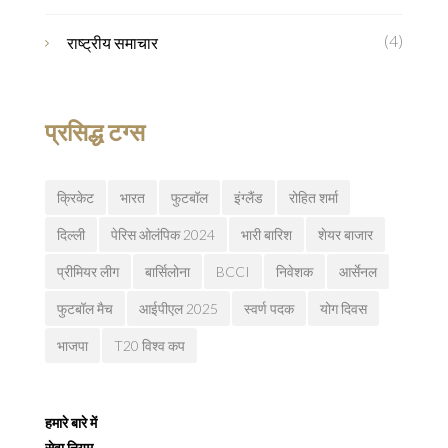
(4)
राष्ट्रीय समाचार
प्रसिद्ध टग्स
क्रिकेट
भारत
फुटबॉल
इंग्लैंड
रोहित शर्मा
दिल्ली
पेरिस ओलंपिक 2024
भारी बारिश
शेयर बाजार
प्रीमियर लीग
बार्सिलोना
BCCI
निवेशक
आर्सेनल
फुटबॉल मैच
आईपीएल 2025
स्वर्ण पदक
योग दिवस
भाजपा
T20 विश्व कप
हमारे बारे में
सेवा नियम