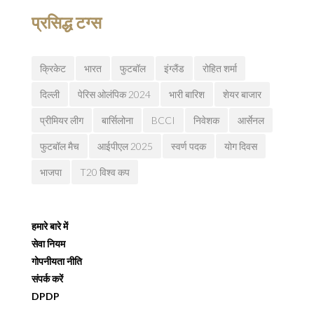
प्रसिद्ध टग्स
क्रिकेट
भारत
फुटबॉल
इंग्लैंड
रोहित शर्मा
दिल्ली
पेरिस ओलंपिक 2024
भारी बारिश
शेयर बाजार
प्रीमियर लीग
बार्सिलोना
BCCI
निवेशक
आर्सेनल
फुटबॉल मैच
आईपीएल 2025
स्वर्ण पदक
योग दिवस
भाजपा
T20 विश्व कप
हमारे बारे में
सेवा नियम
गोपनीयता नीति
संपर्क करें
DPDP