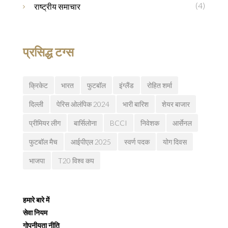
(4)
राष्ट्रीय समाचार
प्रसिद्ध टग्स
क्रिकेट
भारत
फुटबॉल
इंग्लैंड
रोहित शर्मा
दिल्ली
पेरिस ओलंपिक 2024
भारी बारिश
शेयर बाजार
प्रीमियर लीग
बार्सिलोना
BCCI
निवेशक
आर्सेनल
फुटबॉल मैच
आईपीएल 2025
स्वर्ण पदक
योग दिवस
भाजपा
T20 विश्व कप
हमारे बारे में
सेवा नियम
गोपनीयता नीति