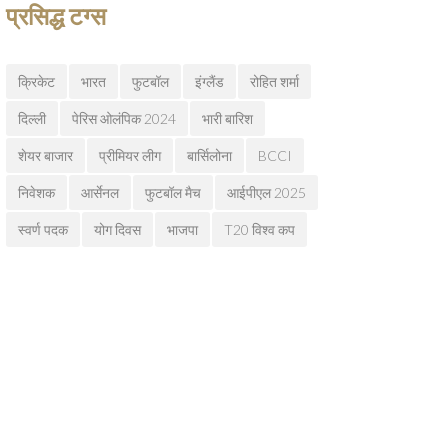
प्रसिद्ध टग्स
क्रिकेट
भारत
फुटबॉल
इंग्लैंड
रोहित शर्मा
दिल्ली
पेरिस ओलंपिक 2024
भारी बारिश
शेयर बाजार
प्रीमियर लीग
बार्सिलोना
BCCI
निवेशक
आर्सेनल
फुटबॉल मैच
आईपीएल 2025
स्वर्ण पदक
योग दिवस
भाजपा
T20 विश्व कप