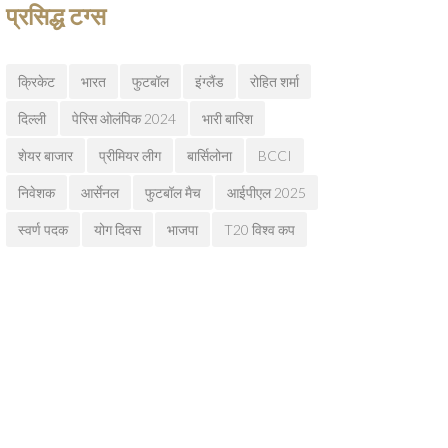
प्रसिद्ध टग्स
क्रिकेट
भारत
फुटबॉल
इंग्लैंड
रोहित शर्मा
दिल्ली
पेरिस ओलंपिक 2024
भारी बारिश
शेयर बाजार
प्रीमियर लीग
बार्सिलोना
BCCI
निवेशक
आर्सेनल
फुटबॉल मैच
आईपीएल 2025
स्वर्ण पदक
योग दिवस
भाजपा
T20 विश्व कप