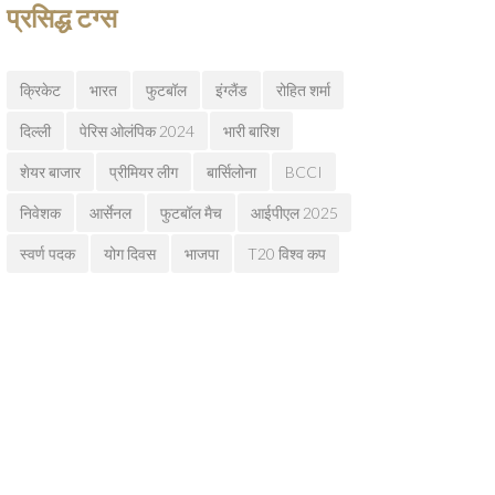
प्रसिद्ध टग्स
क्रिकेट
भारत
फुटबॉल
इंग्लैंड
रोहित शर्मा
दिल्ली
पेरिस ओलंपिक 2024
भारी बारिश
शेयर बाजार
प्रीमियर लीग
बार्सिलोना
BCCI
निवेशक
आर्सेनल
फुटबॉल मैच
आईपीएल 2025
स्वर्ण पदक
योग दिवस
भाजपा
T20 विश्व कप