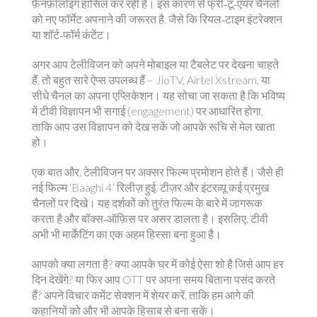
फ़ैनफ़ॉलोइंग हासिल कर रही हैं। इस कारण से फ्री‑टू‑एयर चैनलों
को नए फॉर्मेट अपनाने की जरूरत है, जैसे कि रियल‑टाइम इंटरेक्शन
या शॉर्ट‑फॉर्म कंटेंट।
अगर आप टेलीविजन को अपने मोबाइल या टैबलेट पर देखना चाहते
हैं, तो बहुत सारे ऐप्स उपलब्ध हैं – JioTV, Airtel Xstream, या
सीधे चैनल का अपना एप्लिकेशन। यह सोचा जा सकता है कि भविष्य
में टीवी विज्ञापन भी सगाई (engagement) पर आधारित होगा,
ताकि आप उस विज्ञापन को देख सकें जो आपके रूचि से मेल खाता
हो।
एक बात और, टेलीविजन पर अक्सर फिल्म प्रमोशन होते हैं। जैसे ही
नई फिल्म ‘Baaghi 4’ रिलीज़ हुई, टीज़र और इंटरव्यू कई प्रमुख
चैनलों पर दिखे। यह दर्शकों को तुरंत फिल्म के बारे में जागरूक
करता है और बॉक्स‑ऑफ़िस पर असर डालता है। इसलिए, टीवी
अभी भी मार्केटिंग का एक अहम हिस्सा बना हुआ है।
आपको क्या लगता है? क्या आपके घर में कोई ऐसा शो है जिसे आप हर
दिन देखेंगे? या फिर आप OTT पर अपना समय बिताना पसंद करते
हैं? अपने विचार कमेंट सेक्शन में शेयर करें, ताकि हम आगे की
कहानियों को और भी आपके हिसाब से बना सकें।