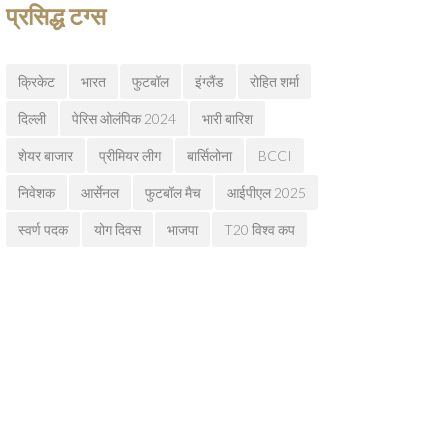
प्रसिद्ध टग्स
क्रिकेट
भारत
फुटबॉल
इंग्लैंड
रोहित शर्मा
दिल्ली
पेरिस ओलंपिक 2024
भारी बारिश
शेयर बाजार
प्रीमियर लीग
बार्सिलोना
BCCI
निवेशक
आर्सेनल
फुटबॉल मैच
आईपीएल 2025
स्वर्ण पदक
योग दिवस
भाजपा
T20 विश्व कप