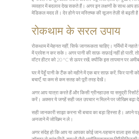
व्यवहार में बदलाव देख सकते हैं। अगर इन लक्षणों के साथ आप हाल ही म
मेडिकल मदद लें। देर होने पर मस्तिष्क की सूजन तेज़ी से बढ़ती ह
रोकथाम के सरल उपाय
रोकथाम में मेहनत नहीं, सिर्फ जागरूकता चाहिए। गर्मियों में नहा
में प्रवेश न कर सके। अगर पानी की साफ़-सफ़ाई नहीं हो पाती, तो उ
वॉटर हीटर को 20 °C से ऊपर रखें, क्योंकि इस तापमान पर अमीब
घर में पेंहूँ पानी के टैंक को महीने में एक बार साफ़ करें, फिर पानी 
बचाएँ, या कम से कम सतह को पूरी तरह देखें।
अगर आप यात्रा करते हैं और किसी ग्रीनहाउस या समुद्री रिसॉर्ट में 
करें। अक्सर ये जगहें सही जल उपचार न मिलने पर जोखिम बढ़ा देत
सही जानकारी साझा करना भी बचाव का बड़ा हिस्सा है। अपने पड़ोसिय
अनजाने में जोखिम न ले।
अगर संदेह हो कि आप या आपका कोई जान‑पहचान वाला इस संक्रमण
डॉक्टर से तुरंत मिलें, दवाओं जैसे
अमॉक्सिक्लाव
या
रिफ़ैंपिसिन
की उ