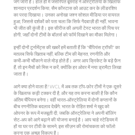
जंग जारी है। हाल ही में जसरिपत बूमराह ने ऑस्ट्रेलिया के खिलाफ
शानदार प्रदर्शन किया, सैम कोंस्टास को आउट कर के लीडरशिप
का परदा दिखाया। उनका अनोखा जश्न सोशल मीडिया पर वायरल
हुआ, जिससे दर्शकों को पता चला कि सिर्फ गेंदबाज़ी ही नहीं, भावना
भी जीत की कुंजी है। इस सीरीज की अगली टेस्ट भारत की पिच पर
होगी, जहाँ दोनों टीमों के बॉलर्स को फॉर्म दिखाने का मौका मिलेगा।
इन्हीं दोनों टूर्नामेंट्स की खबरें हमें बताती हैं कि "चैंपियंस ट्रॉफी" का
मतलब सिर्फ खिताब नहीं, बल्कि टीम की मेहनत, रणनीति और
कभी‑कभी चौंकाने वाले मोड़ होते हैं। अगर आप क्रिकेट के बड़े फ़ैन
हैं, तो इन मैचों को मिस न करें, क्योंकि हर ओवर में नया ड्रामैटा लिखा
जाता है।
आगे क्या होने वाला है? WCL में अब तक टॉप‑फ़ोर टीमों ने एक-दूसरे
के खिलाफ कड़ी टक्कर दी है, और यह तय करना बाकी है कि कौन
अंतिम चैंपियन बनेगा। वहीं भारत‑ऑस्ट्रेलिया में दोनों कप्तानों के
बीच रणनीतिक बदलाव देखेंगे: भारत के रोहित शर्मा ने खुद को
ओपनर के रूप में मजबूती दी, जबकि ऑस्ट्रेलिया ने अपनी बॉलिंग
सेट‑अप को आगे बढ़ाने की योजना बनाई है। आप चाहे स्टेडियम में
हों या घर पर टीवी के सामने, इस सीज़न की रोमांचकता को फॉलो
करना एक अच्छा विकल्प है।