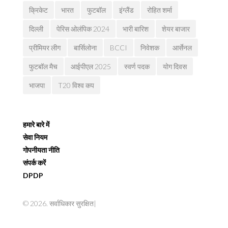
क्रिकेट
भारत
फुटबॉल
इंग्लैंड
रोहित शर्मा
दिल्ली
पेरिस ओलंपिक 2024
भारी बारिश
शेयर बाजार
प्रीमियर लीग
बार्सिलोना
BCCI
निवेशक
आर्सेनल
फुटबॉल मैच
आईपीएल 2025
स्वर्ण पदक
योग दिवस
भाजपा
T20 विश्व कप
हमारे बारे में
सेवा नियम
गोपनीयता नीति
संपर्क करें
DPDP
© 2026. सर्वाधिकार सुरक्षित|