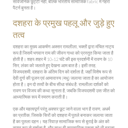
सार्वजनिक छुट्टी नहीं, बल्कि भारतीय सामाजिक fabric में गहरा
पैटर्न बुनता है।
दशहरा के प्रमुख पहलू और जुड़े हुए
तत्व
दशहरा का मुख्य आकर्षण अक्सर
रामलीला
,
भक्तों द्वारा मंचित नाट्य
रूप है जिसमें भगवान राम की जीवन गाथा को प्रस्तुत किया जाता है
होती है। शहर‑शहर में 10‑12 घंटे की इस प्रदर्शनी में रावण के 10
सिर, लंका को जलाते हुए देखना आम बात है। इसी तरह,
विजयदशमी
,
दशहरा के अंतिम दिन को दर्शाता है, जहाँ विशेष रूप से
देवी दुर्गा की पूजन एवं आमावास्य (मधु) जलाया जाता है
का आयोजन
होता है। इन दो तत्वों के बीच सीधा संबंध है: रामलीला दर्शकों को
रावण पर विजय की कथा सुनाता है, जबकि विजयदशमी उस जीत को
आध्यात्मिक रूप में स्मरण कराती है।
एक और महत्वपूर्ण परंतु अक्सर छूट जाने वाला भाग है
रावण
,
अधर्म
का प्रतीक, जिसके सिरों को दशहरा में पुतले बनाकर जलाया जाता
है
का पुतला दहन। यह रिवाज़ सामाजिक रूप से बुराई के अंत को
स्पष्ट रूप से दर्शाता है, और साथ ही सामुदायिक एकता को भी बढ़ाता