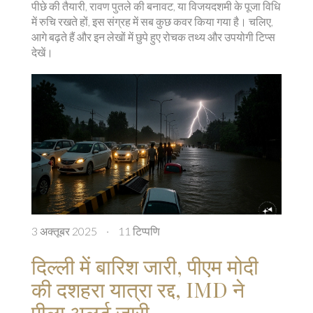
पीछे की तैयारी, रावण पुतले की बनावट, या विजयदशमी के पूजा विधि
में रुचि रखते हों, इस संग्रह में सब कुछ कवर किया गया है। चलिए,
आगे बढ़ते हैं और इन लेखों में छुपे हुए रोचक तथ्य और उपयोगी टिप्स
देखें।
3 अक्तूबर 2025
·
11 टिप्पणि
दिल्ली में बारिश जारी, पीएम मोदी
की दशहरा यात्रा रद्द, IMD ने
पीला अलर्ट जारी