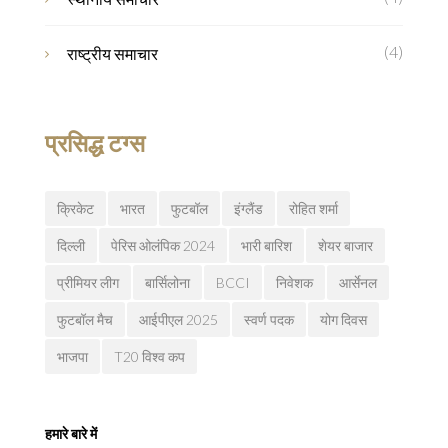
(4)
राष्ट्रीय समाचार
प्रसिद्ध टग्स
क्रिकेट
भारत
फुटबॉल
इंग्लैंड
रोहित शर्मा
दिल्ली
पेरिस ओलंपिक 2024
भारी बारिश
शेयर बाजार
प्रीमियर लीग
बार्सिलोना
BCCI
निवेशक
आर्सेनल
फुटबॉल मैच
आईपीएल 2025
स्वर्ण पदक
योग दिवस
भाजपा
T20 विश्व कप
हमारे बारे में