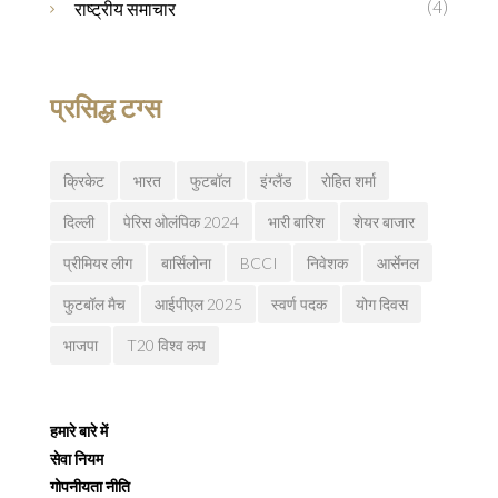
(4)
राष्ट्रीय समाचार
प्रसिद्ध टग्स
क्रिकेट
भारत
फुटबॉल
इंग्लैंड
रोहित शर्मा
दिल्ली
पेरिस ओलंपिक 2024
भारी बारिश
शेयर बाजार
प्रीमियर लीग
बार्सिलोना
BCCI
निवेशक
आर्सेनल
फुटबॉल मैच
आईपीएल 2025
स्वर्ण पदक
योग दिवस
भाजपा
T20 विश्व कप
हमारे बारे में
सेवा नियम
गोपनीयता नीति