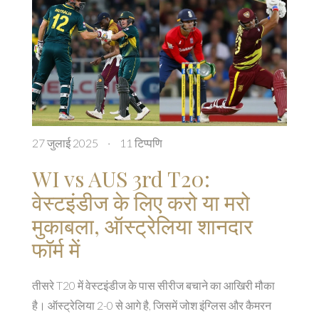
27 जुलाई 2025
·
11 टिप्पणि
WI vs AUS 3rd T20:
वेस्टइंडीज के लिए करो या मरो
मुकाबला, ऑस्ट्रेलिया शानदार
फॉर्म में
तीसरे T20 में वेस्टइंडीज के पास सीरीज बचाने का आखिरी मौका
है। ऑस्ट्रेलिया 2-0 से आगे है, जिसमें जोश इंग्लिस और कैमरन