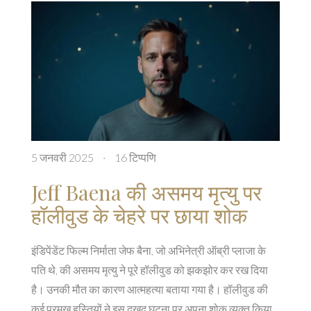
5 जनवरी 2025
·
16 टिप्पणि
Jeff Baena की असमय मृत्यु पर
हॉलीवुड के चेहरे पर छाया शोक
इंडिपेंडेंट फिल्म निर्माता जेफ बैना, जो अभिनेत्री ऑब्री प्लाजा के
पति थे, की असमय मृत्यु ने पूरे हॉलीवुड को झकझोर कर रख दिया
है। उनकी मौत का कारण आत्महत्या बताया गया है। हॉलीवुड की
कई प्रमुख हस्तियों ने इस दुखद घटना पर अपना शोक व्यक्त किया