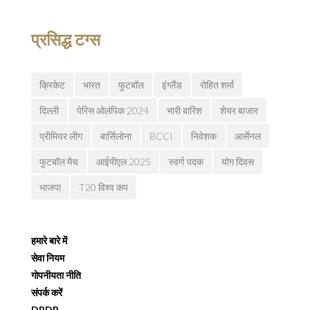
प्रसिद्ध टग्स
क्रिकेट
भारत
फुटबॉल
इंग्लैंड
रोहित शर्मा
दिल्ली
पेरिस ओलंपिक 2024
भारी बारिश
शेयर बाजार
प्रीमियर लीग
बार्सिलोना
BCCI
निवेशक
आर्सेनल
फुटबॉल मैच
आईपीएल 2025
स्वर्ण पदक
योग दिवस
भाजपा
T20 विश्व कप
हमारे बारे में
सेवा नियम
गोपनीयता नीति
संपर्क करें
DPDP