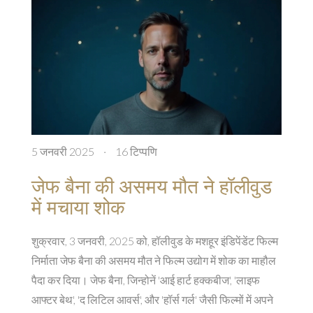
5 जनवरी 2025
·
16 टिप्पणि
जेफ बैना की असमय मौत ने हॉलीवुड
में मचाया शोक
शुक्रवार, 3 जनवरी, 2025 को, हॉलीवुड के मशहूर इंडिपेंडेंट फिल्म
निर्माता जेफ बैना की असमय मौत ने फिल्म उद्योग में शोक का माहौल
पैदा कर दिया। जेफ बैना, जिन्होनें 'आई हार्ट हक्कबीज', 'लाइफ
आफ्टर बेथ', 'द लिटिल आवर्स', और 'हॉर्स गर्ल' जैसी फिल्मों में अपने