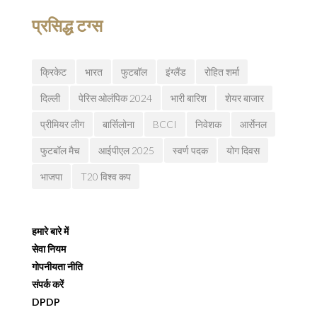
प्रसिद्ध टग्स
क्रिकेट
भारत
फुटबॉल
इंग्लैंड
रोहित शर्मा
दिल्ली
पेरिस ओलंपिक 2024
भारी बारिश
शेयर बाजार
प्रीमियर लीग
बार्सिलोना
BCCI
निवेशक
आर्सेनल
फुटबॉल मैच
आईपीएल 2025
स्वर्ण पदक
योग दिवस
भाजपा
T20 विश्व कप
हमारे बारे में
सेवा नियम
गोपनीयता नीति
संपर्क करें
DPDP