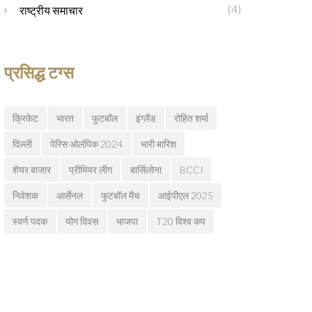
(4)
राष्ट्रीय समाचार
प्रसिद्ध टग्स
क्रिकेट
भारत
फुटबॉल
इंग्लैंड
रोहित शर्मा
दिल्ली
पेरिस ओलंपिक 2024
भारी बारिश
शेयर बाजार
प्रीमियर लीग
बार्सिलोना
BCCI
निवेशक
आर्सेनल
फुटबॉल मैच
आईपीएल 2025
स्वर्ण पदक
योग दिवस
भाजपा
T20 विश्व कप