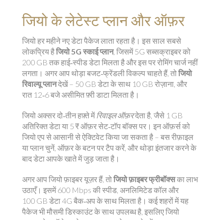
जियो के लेटेस्ट प्लान और ऑफ़र
जियो हर महीने नए डेटा पैकेज लाता रहता है। इस साल सबसे
लोकप्रिय है
जियो 5G स्काई प्लान
, जिसमें 5G सब्सक्राइबर को
200 GB तक हाई‑स्पीड डेटा मिलता है और इस पर रोमिंग चार्ज नहीं
लगता। अगर आप थोड़ा बजट‑फ्रेंडली विकल्प चाहते हैं, तो
जियो
रिवाल्यू प्लान
देखें – 50 GB डेटा के साथ 10 GB रोज़ाना, और
रात 12‑6 बजे असीमित फ़्री डाटा मिलता है।
जियो अक्सर दो‑तीन हफ़्ते में
रिवाइल ऑफ़र
देता है, जैसे 1 GB
अतिरिक्त डेटा या 5 ₹ ऑफ़र सेट‑टॉप बॉक्स पर। इन ऑफ़र्स को
जियो एप से आसानी से ऐक्टिवेट किया जा सकता है – बस रीफ़ाइल
या प्लान चुनें, ऑफ़र के बटन पर टैप करें, और थोड़ा इंतजार करने के
बाद डेटा आपके खाते में जुड़ जाता है।
अगर आप जियो फ़ाइबर यूज़र हैं, तो
जियो फ़ाइबर फ्रीबॉक्स
का लाभ
उठाएँ। इसमें 600 Mbps की स्पीड, अनलिमिटेड कॉल और
100 GB डेटा 4G बैक‑अप के साथ मिलता है। कई शहरों में यह
पैकेज भी मौसमी डिस्काउंट के साथ उपलब्ध है, इसलिए जियो