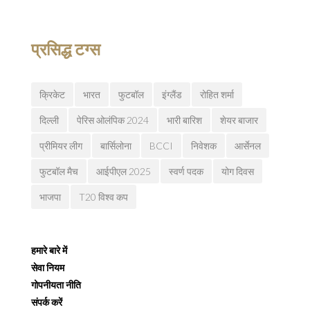
प्रसिद्ध टग्स
क्रिकेट
भारत
फुटबॉल
इंग्लैंड
रोहित शर्मा
दिल्ली
पेरिस ओलंपिक 2024
भारी बारिश
शेयर बाजार
प्रीमियर लीग
बार्सिलोना
BCCI
निवेशक
आर्सेनल
फुटबॉल मैच
आईपीएल 2025
स्वर्ण पदक
योग दिवस
भाजपा
T20 विश्व कप
हमारे बारे में
सेवा नियम
गोपनीयता नीति
संपर्क करें