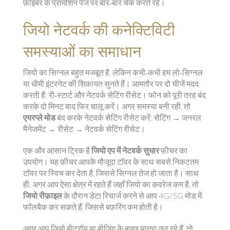
फ़ाइबर के प्रॉमोशन पेज पर बार‑बार चेक करते रहें।
जियो नेटवर्क की कनेक्टिविटी
समस्याओं का समाधान
जियो का सिग्नल बहुत मजबूत है, लेकिन कभी‑कभी हम लो‑सिग्नल
या धीमी इंटरनेट की शिकायत सुनते हैं। आमतौर पर दो चीजें मदद
करती हैं: री‑स्टार्ट और नेटवर्क सेटिंग रीसेट। फोन को पूरी तरह बंद
करके दो मिनट बाद फिर चालू करें। अगर समस्या बनी रही, तो
एयरप्ले मोड
बंद करके नेटवर्क सेटिंग रीसेट करें: सेटिंग → जनरल
मैनेजमेंट → रीसेट → नेटवर्क सेटिंग रीसेट।
एक और आसान ट्रिक है
जियो एप में नेटवर्क सुधार
फ़ीचर का
उपयोग। यह फ़ीचर आपके मौजूदा टॉवर के साथ सबसे निकटतम
टॉवर पर स्विच कर देता है, जिससे सिग्नल तेज हो जाता है। साथ
ही, अगर आप ऐसा क्षेत्र में रहते हैं जहाँ जियो का कवरेज कम है, तो
जियो रीफ़ाइल
के दौरान डेटा रिचार्ज करने से आप 4G/5G मोड में
फॉलबैक कर सकते हैं, जिससे बफ़रिंग कम होती है।
अगर आप जियो बीटरॉय या बीजिंग के बाहर यात्रा कर रहे हैं, तो