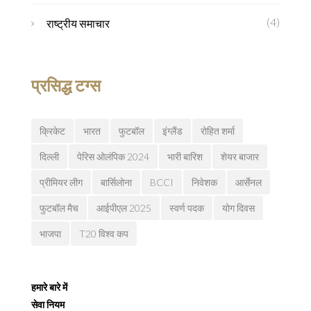
(4)
राष्ट्रीय समाचार
प्रसिद्ध टग्स
क्रिकेट
भारत
फुटबॉल
इंग्लैंड
रोहित शर्मा
दिल्ली
पेरिस ओलंपिक 2024
भारी बारिश
शेयर बाजार
प्रीमियर लीग
बार्सिलोना
BCCI
निवेशक
आर्सेनल
फुटबॉल मैच
आईपीएल 2025
स्वर्ण पदक
योग दिवस
भाजपा
T20 विश्व कप
हमारे बारे में
सेवा नियम