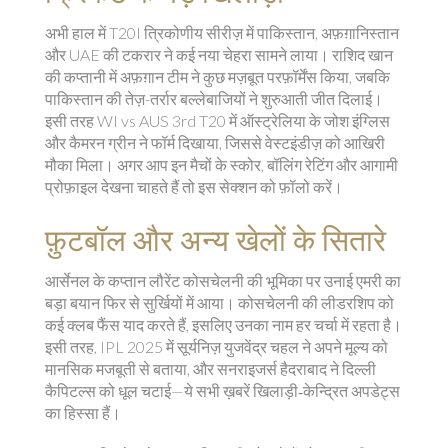
अभी हाल में T20I त्रिकोणीय सीरीज़ में पाकिस्तान, अफ़ग़ानिस्तान
और UAE की टकरार ने कई नया चेहरा सामने लाया। राशिद खान
की कप्तानी में अफ़ग़ान टीम ने कुछ मज़बूत परफ़ॉर्मेंस किया, जबकि
पाकिस्तान की तेज़-तर्रार बल्लेबाजियों ने शुरुआती जीत दिलाई।
इसी तरह WI vs AUS 3rd T20 में ऑस्ट्रेलिया के जोश इंग्लिस
और कैमरन ग्रीन ने फॉर्म दिखाया, जिससे वेस्टइंडीज़ को आखिरी
मौका मिला। अगर आप इन मैचों के स्कोर, बॉलिंग रेटिंग और आगामी
प्रोफ़ाइल देखना चाहते हैं तो इस सेक्शन को फ़ॉलो करें।
फ़ुटबॉल और अन्य खेलों के सितारे
आर्सेनल के कप्तान लौरेंट कोसचेलनी की भूमिका पर उनाई एमरी का
बड़ा बयान फिर से सुर्खियों में आया। कोसचेलनी की लीडरशिप को
कई क्लब फैंस याद करते हैं, इसलिए उनका नाम हर चर्चा में रहता है।
इसी तरह, IPL 2025 में सूर्यनिज़ युजवेंद्र चहल ने अपने मूल्य को
मानसिक मजबूती से बताया, और सनराइजर्स हैदराबाद ने दिल्ली
कैपिटल्स को धूल चटाई—ये सभी ख़बरें खिलाड़ी‑केन्द्रित अपडेट्स
का हिस्सा हैं।