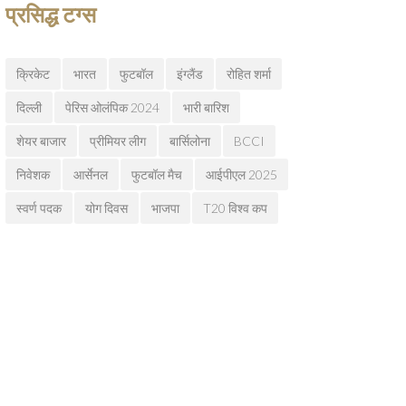
प्रसिद्ध टग्स
क्रिकेट
भारत
फुटबॉल
इंग्लैंड
रोहित शर्मा
दिल्ली
पेरिस ओलंपिक 2024
भारी बारिश
शेयर बाजार
प्रीमियर लीग
बार्सिलोना
BCCI
निवेशक
आर्सेनल
फुटबॉल मैच
आईपीएल 2025
स्वर्ण पदक
योग दिवस
भाजपा
T20 विश्व कप