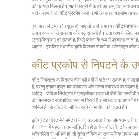
को फायदा मिलता है। शहरी क्षेत्रों में कचरे का अनुचित निपटान औ
यही कारण है कि
कीट प्रकोप
कभी‑कभी अचानक ग्रामीण या शहरी दोन
एक बार कीट प्रकोप शुरू हो जाए तो सही समय पर
कीट पहचान
क
उपाय अपनाने से समस्या और बढ़ सकती है। उदाहरण के लिए, मक्का
(ट्राइकिडोमा) हो सकते हैं, जिसे फंगस के रूप में पहचाना जाता 
आएगा। इसलिए स्थानीय कृषि विस्तार सेवाएँ या ऑनलाइन कीट 
कीट प्रकोप से निपटने के उ
कीट नियंत्रण के विकल्प तीन बड़े वर्गों में बांटे जा सकते हैं
हैं, परन्तु इनका दुष्प्रभाव पर्यावरण और मानव स्वास्थ्य पर पड़
चाहिए। जैविक नियंत्रण में प्राकृतिक शत्रुओं जैसे कि परजीवी भ
की जनसंख्या स्वाभाविक रूप से गिरती है। सांस्कृतिक उपायों
शामिल हैं, जो कीटों के जीवित रहने के माहौल को घटाते हैं।
इंटीग्रेटेड पीस्ट मैनेजमेंट (IPM) कहलाता है वह औन्यतम तरी
है। IPM में पहला कदम मॉनिटरिंग होता है—कीटों के ट्रैप लगाकर 
थ्रेशहोल्ड से अधिक हो, तो तुरंत जैविक या रासायनिक उपाय अप