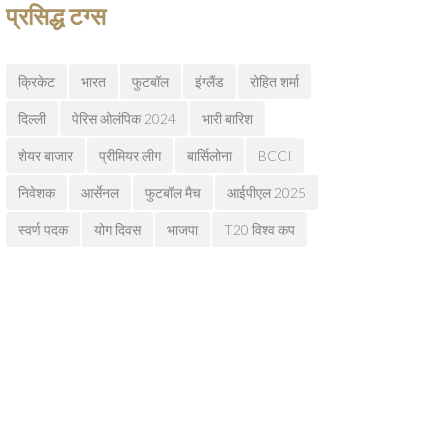
प्रसिद्ध टग्स
क्रिकेट
भारत
फुटबॉल
इंग्लैंड
रोहित शर्मा
दिल्ली
पेरिस ओलंपिक 2024
भारी बारिश
शेयर बाजार
प्रीमियर लीग
बार्सिलोना
BCCI
निवेशक
आर्सेनल
फुटबॉल मैच
आईपीएल 2025
स्वर्ण पदक
योग दिवस
भाजपा
T20 विश्व कप