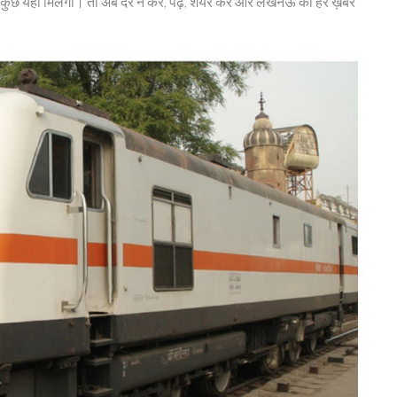
 कुछ यहाँ मिलेगा। तो अब देर न करें, पढ़ें, शेयर करें और लखनऊ की हर ख़बर