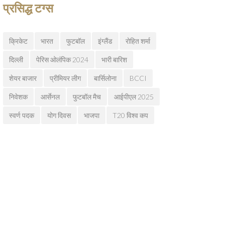
प्रसिद्ध टग्स
क्रिकेट
भारत
फुटबॉल
इंग्लैंड
रोहित शर्मा
दिल्ली
पेरिस ओलंपिक 2024
भारी बारिश
शेयर बाजार
प्रीमियर लीग
बार्सिलोना
BCCI
निवेशक
आर्सेनल
फुटबॉल मैच
आईपीएल 2025
स्वर्ण पदक
योग दिवस
भाजपा
T20 विश्व कप