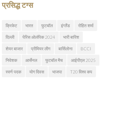
प्रसिद्ध टग्स
क्रिकेट
भारत
फुटबॉल
इंग्लैंड
रोहित शर्मा
दिल्ली
पेरिस ओलंपिक 2024
भारी बारिश
शेयर बाजार
प्रीमियर लीग
बार्सिलोना
BCCI
निवेशक
आर्सेनल
फुटबॉल मैच
आईपीएल 2025
स्वर्ण पदक
योग दिवस
भाजपा
T20 विश्व कप