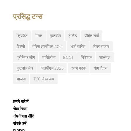
प्रसिद्ध टग्स
क्रिकेट
भारत
फुटबॉल
इंग्लैंड
रोहित शर्मा
दिल्ली
पेरिस ओलंपिक 2024
भारी बारिश
शेयर बाजार
प्रीमियर लीग
बार्सिलोना
BCCI
निवेशक
आर्सेनल
फुटबॉल मैच
आईपीएल 2025
स्वर्ण पदक
योग दिवस
भाजपा
T20 विश्व कप
हमारे बारे में
सेवा नियम
गोपनीयता नीति
संपर्क करें
DPDP