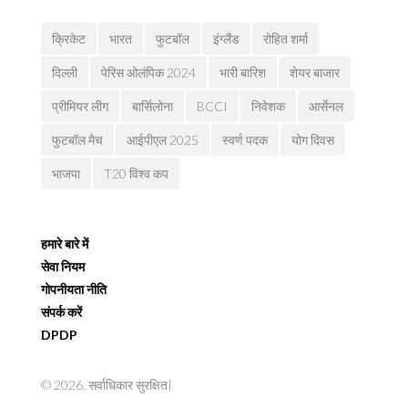
क्रिकेट
भारत
फुटबॉल
इंग्लैंड
रोहित शर्मा
दिल्ली
पेरिस ओलंपिक 2024
भारी बारिश
शेयर बाजार
प्रीमियर लीग
बार्सिलोना
BCCI
निवेशक
आर्सेनल
फुटबॉल मैच
आईपीएल 2025
स्वर्ण पदक
योग दिवस
भाजपा
T20 विश्व कप
हमारे बारे में
सेवा नियम
गोपनीयता नीति
संपर्क करें
DPDP
© 2026. सर्वाधिकार सुरक्षित|