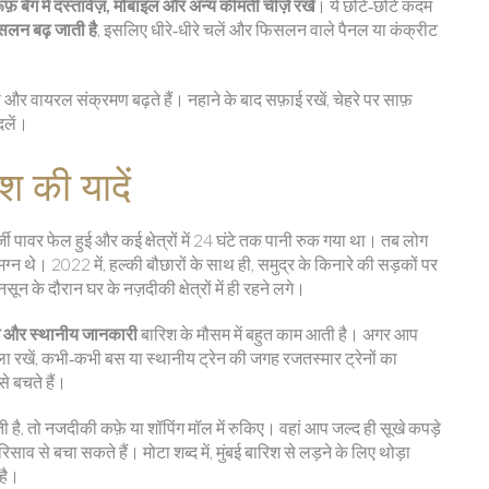
फ़ बैग में दस्तावेज़, मोबाइल और अन्य कीमती चीज़ें रखें
। ये छोटे‑छोटे कदम
िसलन बढ़ जाती है
, इसलिए धीरे‑धीरे चलें और फिसलन वाले पैनल या कंक्रीट
िया और वायरल संक्रमण बढ़ते हैं। नहाने के बाद सफ़ाई रखें, चेहरे पर साफ़
दलें।
श की यादें
्जी पावर फेल हुई और कई क्षेत्रों में 24 घंटे तक पानी रुक गया था। तब लोग
लमग्न थे। 2022 में, हल्की बौछारों के साथ ही, समुद्र के किनारे की सड़कों पर
के दौरान घर के नज़दीकी क्षेत्रों में ही रहने लगे।
िंग और स्थानीय जानकारी
बारिश के मौसम में बहुत काम आती है। अगर आप
ीला रखें, कभी‑कभी बस या स्थानीय ट्रेन की जगह रजतस्मार ट्रेनों का
े बचते हैं।
ै, तो नजदीकी कफ़े या शॉपिंग मॉल में रुकिए। वहां आप जल्द ही सूखे कपड़े
ाव से बचा सकते हैं। मोटा शब्द में, मुंबई बारिश से लड़ने के लिए थोड़ा
 है।