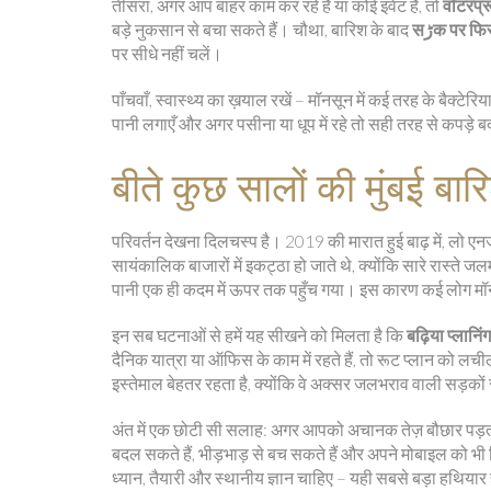
तीसरा, अगर आप बाहर काम कर रहे हैं या कोई इवेंट है, तो
वॉटरप्रू
बड़े नुकसान से बचा सकते हैं। चौथा, बारिश के बाद
सڑक पर फ
पर सीधे नहीं चलें।
पाँचवाँ, स्वास्थ्य का ख़याल रखें – मॉनसून में कई तरह के बैक्टेर
पानी लगाएँ और अगर पसीना या धूप में रहे तो सही तरह से कपड़े ब
बीते कुछ सालों की मुंबई बारि
परिवर्तन देखना दिलचस्प है। 2019 की मारात हुई बाढ़ में, लो एनर
सायंकालिक बाजारों में इकट्ठा हो जाते थे, क्योंकि सारे रास्ते ज
पानी एक ही कदम में ऊपर तक पहुँच गया। इस कारण कई लोग मॉनसून 
इन सब घटनाओं से हमें यह सीखने को मिलता है कि
बढ़िया प्लान
दैनिक यात्रा या ऑफिस के काम में रहते हैं, तो रूट प्लान को लच
इस्तेमाल बेहतर रहता है, क्योंकि वे अक्सर जलभराव वाली सड़कों स
अंत में एक छोटी सी सलाह: अगर आपको अचानक तेज़ बौछार पड़ती ह
बदल सकते हैं, भीड़भाड़ से बच सकते हैं और अपने मोबाइल को भी रिस
ध्यान, तैयारी और स्थानीय ज्ञान चाहिए – यही सबसे बड़ा हथियार