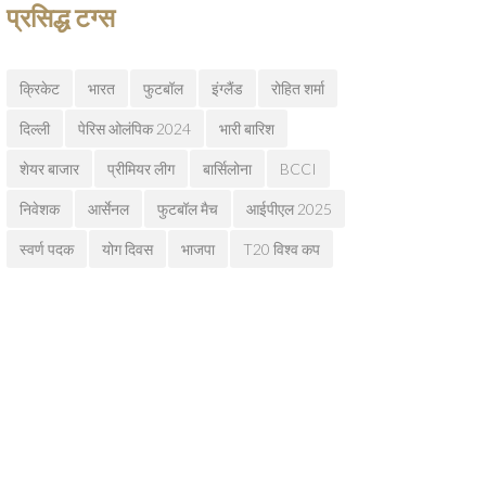
प्रसिद्ध टग्स
क्रिकेट
भारत
फुटबॉल
इंग्लैंड
रोहित शर्मा
दिल्ली
पेरिस ओलंपिक 2024
भारी बारिश
शेयर बाजार
प्रीमियर लीग
बार्सिलोना
BCCI
निवेशक
आर्सेनल
फुटबॉल मैच
आईपीएल 2025
स्वर्ण पदक
योग दिवस
भाजपा
T20 विश्व कप