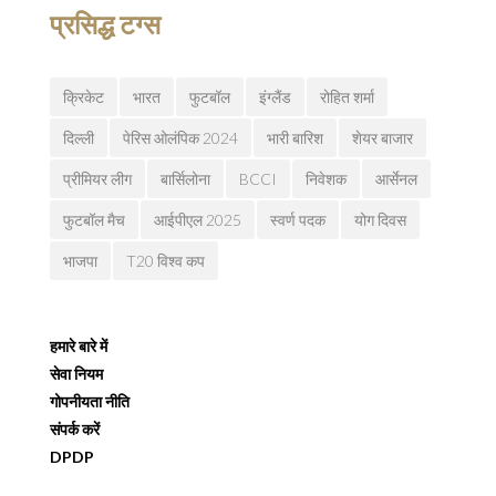
प्रसिद्ध टग्स
क्रिकेट
भारत
फुटबॉल
इंग्लैंड
रोहित शर्मा
दिल्ली
पेरिस ओलंपिक 2024
भारी बारिश
शेयर बाजार
प्रीमियर लीग
बार्सिलोना
BCCI
निवेशक
आर्सेनल
फुटबॉल मैच
आईपीएल 2025
स्वर्ण पदक
योग दिवस
भाजपा
T20 विश्व कप
हमारे बारे में
सेवा नियम
गोपनीयता नीति
संपर्क करें
DPDP