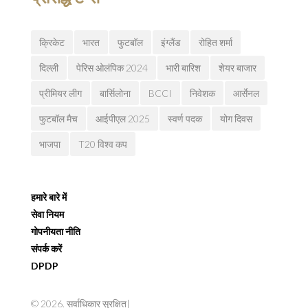
क्रिकेट
भारत
फुटबॉल
इंग्लैंड
रोहित शर्मा
दिल्ली
पेरिस ओलंपिक 2024
भारी बारिश
शेयर बाजार
प्रीमियर लीग
बार्सिलोना
BCCI
निवेशक
आर्सेनल
फुटबॉल मैच
आईपीएल 2025
स्वर्ण पदक
योग दिवस
भाजपा
T20 विश्व कप
हमारे बारे में
सेवा नियम
गोपनीयता नीति
संपर्क करें
DPDP
© 2026. सर्वाधिकार सुरक्षित|