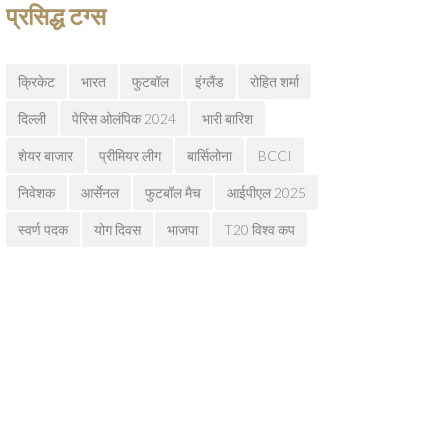
प्रसिद्ध टग्स
क्रिकेट
भारत
फुटबॉल
इंग्लैंड
रोहित शर्मा
दिल्ली
पेरिस ओलंपिक 2024
भारी बारिश
शेयर बाजार
प्रीमियर लीग
बार्सिलोना
BCCI
निवेशक
आर्सेनल
फुटबॉल मैच
आईपीएल 2025
स्वर्ण पदक
योग दिवस
भाजपा
T20 विश्व कप