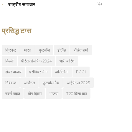
(4)
राष्ट्रीय समाचार
प्रसिद्ध टग्स
क्रिकेट
भारत
फुटबॉल
इंग्लैंड
रोहित शर्मा
दिल्ली
पेरिस ओलंपिक 2024
भारी बारिश
शेयर बाजार
प्रीमियर लीग
बार्सिलोना
BCCI
निवेशक
आर्सेनल
फुटबॉल मैच
आईपीएल 2025
स्वर्ण पदक
योग दिवस
भाजपा
T20 विश्व कप