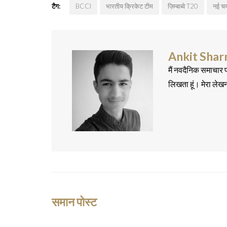
टैग:
BCCI
भारतीय क्रिकेट टीम
ज़िम्बाब्वे T20
नई च
Ankit Sha
मैं नवदैनिक समाचार प
लिखता हूं। मेरा लेख
समान पोस्ट