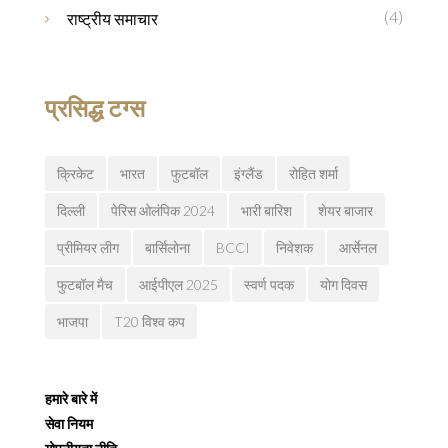
(4)
राष्ट्रीय समाचार
प्रसिद्ध टग्स
क्रिकेट
भारत
फुटबॉल
इंग्लैंड
रोहित शर्मा
दिल्ली
पेरिस ओलंपिक 2024
भारी बारिश
शेयर बाजार
प्रीमियर लीग
बार्सिलोना
BCCI
निवेशक
आर्सेनल
फुटबॉल मैच
आईपीएल 2025
स्वर्ण पदक
योग दिवस
भाजपा
T20 विश्व कप
हमारे बारे में
सेवा नियम