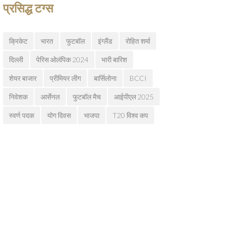
प्रसिद्ध टग्स
क्रिकेट
भारत
फुटबॉल
इंग्लैंड
रोहित शर्मा
दिल्ली
पेरिस ओलंपिक 2024
भारी बारिश
शेयर बाजार
प्रीमियर लीग
बार्सिलोना
BCCI
निवेशक
आर्सेनल
फुटबॉल मैच
आईपीएल 2025
स्वर्ण पदक
योग दिवस
भाजपा
T20 विश्व कप