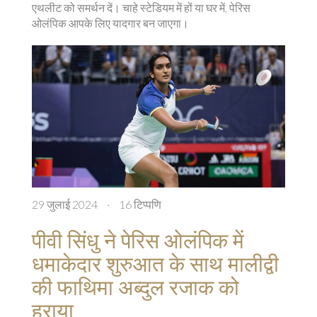
एथलीट को समर्थन दें। चाहे स्टेडियम में हों या घर में, पेरिस
ओलंपिक आपके लिए यादगार बन जाएगा।
29 जुलाई 2024
·
16 टिप्पणि
पीवी सिंधु ने पेरिस ओलंपिक में
धमाकेदार शुरुआत के साथ मालीद्वी
की फाथिमा अब्दुल रजाक को
हराया