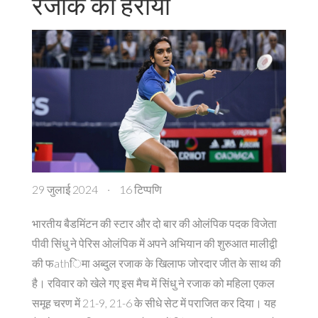
रजाक को हराया
29 जुलाई 2024
·
16 टिप्पणि
भारतीय बैडमिंटन की स्टार और दो बार की ओलंपिक पदक विजेता
पीवी सिंधु ने पेरिस ओलंपिक में अपने अभियान की शुरुआत मालीद्वी
की फathिमा अब्दुल रजाक के खिलाफ जोरदार जीत के साथ की
है। रविवार को खेले गए इस मैच में सिंधु ने रजाक को महिला एकल
समूह चरण में 21-9, 21-6 के सीधे सेट में पराजित कर दिया। यह