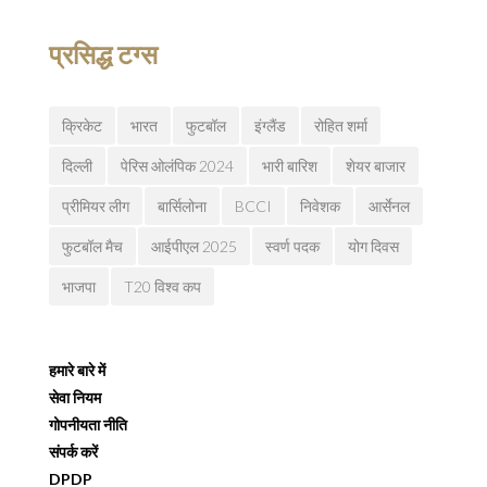
प्रसिद्ध टग्स
क्रिकेट
भारत
फुटबॉल
इंग्लैंड
रोहित शर्मा
दिल्ली
पेरिस ओलंपिक 2024
भारी बारिश
शेयर बाजार
प्रीमियर लीग
बार्सिलोना
BCCI
निवेशक
आर्सेनल
फुटबॉल मैच
आईपीएल 2025
स्वर्ण पदक
योग दिवस
भाजपा
T20 विश्व कप
हमारे बारे में
सेवा नियम
गोपनीयता नीति
संपर्क करें
DPDP