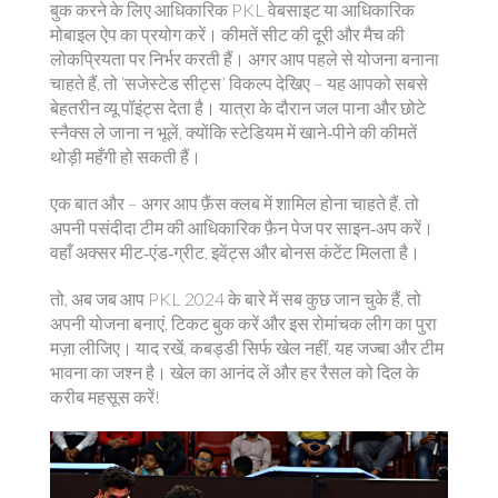
बुक करने के लिए आधिकारिक PKL वेबसाइट या आधिकारिक
मोबाइल ऐप का प्रयोग करें। कीमतें सीट की दूरी और मैच की
लोकप्रियता पर निर्भर करती हैं। अगर आप पहले से योजना बनाना
चाहते हैं, तो ‘सजेस्टेड सीट्स’ विकल्प देखिए – यह आपको सबसे
बेहतरीन व्यू पॉइंट्स देता है। यात्रा के दौरान जल पाना और छोटे
स्नैक्स ले जाना न भूलें, क्योंकि स्टेडियम में खाने‑पीने की कीमतें
थोड़ी महँगी हो सकती हैं।
एक बात और – अगर आप फ़ैंस क्लब में शामिल होना चाहते हैं, तो
अपनी पसंदीदा टीम की आधिकारिक फ़ैन पेज पर साइन‑अप करें।
वहाँ अक्सर मीट‑एंड‑ग्रीट, इवेंट्स और बोनस कंटेंट मिलता है।
तो, अब जब आप PKL 2024 के बारे में सब कुछ जान चुके हैं, तो
अपनी योजना बनाएं, टिकट बुक करें और इस रोमांचक लीग का पुरा
मज़ा लीजिए। याद रखें, कबड्डी सिर्फ खेल नहीं, यह जज्बा और टीम
भावना का जश्न है। खेल का आनंद लें और हर रैसल को दिल के
करीब महसूस करें!