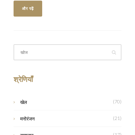
जयपुर पिंक पैंथर्स डिफेंडिंग चैंपियन हैं।
और पढ़ें
श्रेणियाँ
(70)
खेल
(21)
मनोरंजन
(17)