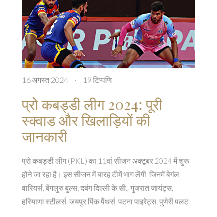
16 अगस्त 2024
·
19 टिप्पणि
प्रो कबड्डी लीग 2024: पूरी
स्क्वाड और खिलाड़ियों की
जानकारी
प्रो कबड्डी लीग (PKL) का 11वां सीजन अक्टूबर 2024 में शुरू
होने जा रहा है। इस सीजन में बारह टीमें भाग लेंगी, जिनमें बेगंल
वारियर्स, बेंगलुरु बुल्स, दबंग दिल्ली के.सी., गुजरात जायंट्स,
हरियाणा स्टीलर्स, जयपुर पिंक पैंथर्स, पटना पाइरेट्स, पुणेरी पलटन,
तमिल थलाइवाज, तेलुगु टाइटन्स, यू मुम्बा और यूपी योद्धा शामिल हैं।