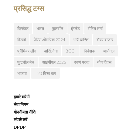
प्रसिद्ध टग्स
क्रिकेट
भारत
फुटबॉल
इंग्लैंड
रोहित शर्मा
दिल्ली
पेरिस ओलंपिक 2024
भारी बारिश
शेयर बाजार
प्रीमियर लीग
बार्सिलोना
BCCI
निवेशक
आर्सेनल
फुटबॉल मैच
आईपीएल 2025
स्वर्ण पदक
योग दिवस
भाजपा
T20 विश्व कप
हमारे बारे में
सेवा नियम
गोपनीयता नीति
संपर्क करें
DPDP