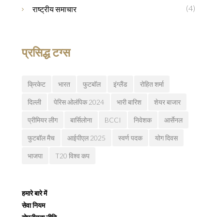
(4)
राष्ट्रीय समाचार
प्रसिद्ध टग्स
क्रिकेट
भारत
फुटबॉल
इंग्लैंड
रोहित शर्मा
दिल्ली
पेरिस ओलंपिक 2024
भारी बारिश
शेयर बाजार
प्रीमियर लीग
बार्सिलोना
BCCI
निवेशक
आर्सेनल
फुटबॉल मैच
आईपीएल 2025
स्वर्ण पदक
योग दिवस
भाजपा
T20 विश्व कप
हमारे बारे में
सेवा नियम