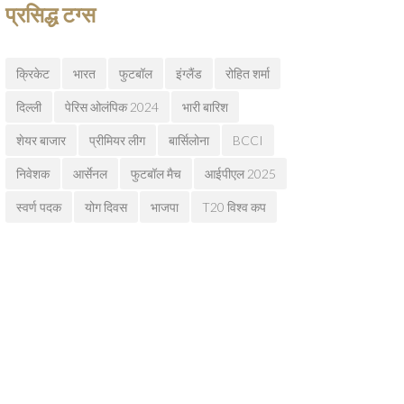
प्रसिद्ध टग्स
क्रिकेट
भारत
फुटबॉल
इंग्लैंड
रोहित शर्मा
दिल्ली
पेरिस ओलंपिक 2024
भारी बारिश
शेयर बाजार
प्रीमियर लीग
बार्सिलोना
BCCI
निवेशक
आर्सेनल
फुटबॉल मैच
आईपीएल 2025
स्वर्ण पदक
योग दिवस
भाजपा
T20 विश्व कप