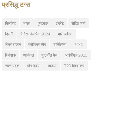
प्रसिद्ध टग्स
क्रिकेट
भारत
फुटबॉल
इंग्लैंड
रोहित शर्मा
दिल्ली
पेरिस ओलंपिक 2024
भारी बारिश
शेयर बाजार
प्रीमियर लीग
बार्सिलोना
BCCI
निवेशक
आर्सेनल
फुटबॉल मैच
आईपीएल 2025
स्वर्ण पदक
योग दिवस
भाजपा
T20 विश्व कप