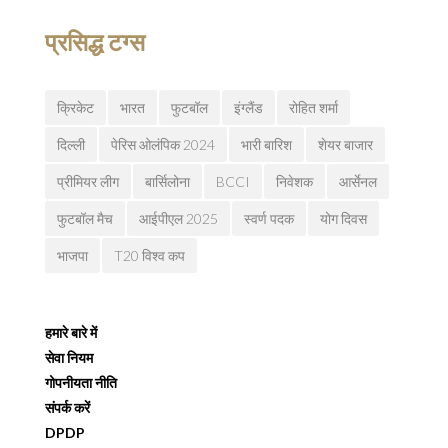
प्रसिद्ध टग्स
क्रिकेट
भारत
फुटबॉल
इंग्लैंड
रोहित शर्मा
दिल्ली
पेरिस ओलंपिक 2024
भारी बारिश
शेयर बाजार
प्रीमियर लीग
बार्सिलोना
BCCI
निवेशक
आर्सेनल
फुटबॉल मैच
आईपीएल 2025
स्वर्ण पदक
योग दिवस
भाजपा
T20 विश्व कप
हमारे बारे में
सेवा नियम
गोपनीयता नीति
संपर्क करें
DPDP