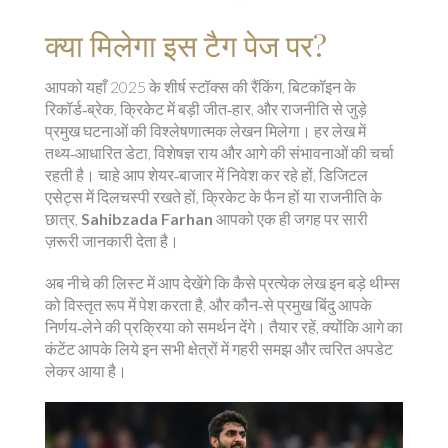
क्या मिलेगा इस टैग पेज पर?
आपको यहाँ 2025 के शीर्ष स्टॉक्स की रैंकिंग, बिटकॉइन के
रिकॉर्ड‑ब्रेक, क्रिकेट में बड़ी जीत‑हार, और राजनीति से जुड़े
प्रमुख घटनाओं की विश्लेषणात्मक लेखन मिलेगा। हर लेख में
तथ्य‑आधारित डेटा, विशेषज्ञ राय और आगे की संभावनाओं की चर्चा
रहती है। चाहे आप शेयर‑बाजार में निवेश कर रहे हों, डिजिटल
एसेट्स में दिलचस्पी रखते हों, क्रिकेट के फैन हों या राजनीति के
छात्र,
Sahibzada Farhan
आपको एक ही जगह पर सारी
ज़रूरी जानकारी देता है।
अब नीचे की लिस्ट में आप देखेंगे कि कैसे प्रत्येक लेख इन बड़े थीम्स
को विस्तृत रूप में पेश करता है, और कौन‑से प्रमुख बिंदु आपके
निर्णय‑लेने की प्रक्रिया को समर्थन देंगे। तैयार रहें, क्योंकि आगे का
कंटेंट आपके लिये इन सभी क्षेत्रों में गहरी समझ और त्वरित अपडेट
लेकर आया है।