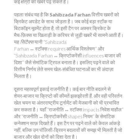
कई क्षेत्रों की खबरें पढ़ सकते हैं।
पहला संबंध यह है कि
Sahibzada Farhan
वित्तीय खबरों को
क्रिकेट अपडेट के साथ जोड़ता है। जब कोई बड़ा स्टॉक या
बिटकॉइन मूवमेंट होता है, तो इसी टैग पर अक्सर क्रिकेट के
मैच‑फ़िक्स या खिलाड़ी के करियर से जुड़ी खबरें भी सामने आती हैं।
यह
सिंटैक्स
यानी “Sahibzada
Farhan ↔ स्टॉक्स requires आर्थिक विश्लेषण” और
“Sahibzada Farhan ↔ क्रिप्टोकरेंसी influences बाजार की
दिशा” जैसे सेमांटिक ट्रिपल बनाता है। इसलिए पढ़ने वाले को
वित्तीय निर्णय लेते समय खेल‑संबंधित घटनाओं का भी अंदाज़ा
मिलता है।
दूसरा महत्वपूर्ण इकाई राजनीति है। कई बार नीति बदलने से
शेयर‑बाजार या क्रिप्टो की कीमतें झकझोरती हैं, और वही परिवर्तन
खेल चयन या अंतरराष्ट्रीय टूर्नामेंट की मेजबानी को भी प्रभावित
कर सकता है। यहाँ “राजनीति ↔ स्टॉक्स impacts निवेश माहौल”
और “राजनीति ↔ क्रिप्टोकरेंसी shapes नियम” के सेमांटिक
कनेक्शन साफ़ दिखते हैं। इस टैग पर पढ़ने वाले को केवल आंकड़े
नहीं, बल्कि उन पॉलिसी‑ड्रिवन बदलावों की समझ भी मिलती है जो
बाजार और खेल दोनों को दिशा देता है।