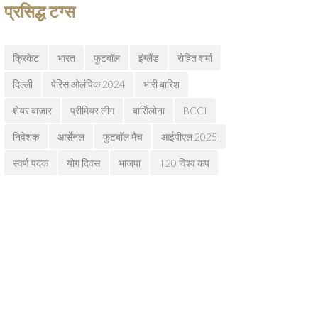
प्रसिद्ध टग्स
क्रिकेट
भारत
फुटबॉल
इंग्लैंड
रोहित शर्मा
दिल्ली
पेरिस ओलंपिक 2024
भारी बारिश
शेयर बाजार
प्रीमियर लीग
बार्सिलोना
BCCI
निवेशक
आर्सेनल
फुटबॉल मैच
आईपीएल 2025
स्वर्ण पदक
योग दिवस
भाजपा
T20 विश्व कप