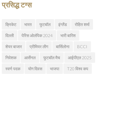
प्रसिद्ध टग्स
क्रिकेट
भारत
फुटबॉल
इंग्लैंड
रोहित शर्मा
दिल्ली
पेरिस ओलंपिक 2024
भारी बारिश
शेयर बाजार
प्रीमियर लीग
बार्सिलोना
BCCI
निवेशक
आर्सेनल
फुटबॉल मैच
आईपीएल 2025
स्वर्ण पदक
योग दिवस
भाजपा
T20 विश्व कप