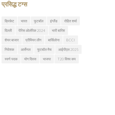
प्रसिद्ध टग्स
क्रिकेट
भारत
फुटबॉल
इंग्लैंड
रोहित शर्मा
दिल्ली
पेरिस ओलंपिक 2024
भारी बारिश
शेयर बाजार
प्रीमियर लीग
बार्सिलोना
BCCI
निवेशक
आर्सेनल
फुटबॉल मैच
आईपीएल 2025
स्वर्ण पदक
योग दिवस
भाजपा
T20 विश्व कप