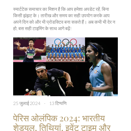
स्मार्टटेक समाचार का मिशन है कि आप हमेशा अपडेट रहें, बिना
किसी झंझट के। तारीख और समय का सही उपयोग करके आप
अपने दिन को और भी प्रोडक्टिव बना सकते हैं। अब कभी भी देर न
हो, बस सही टाइमिंग के साथ आगे बढ़ें!
25 जुलाई 2024
·
13 टिप्पणि
पेरिस ओलंपिक 2024: भारतीय
शेड्यूल, तिथियां, इवेंट टाइम और