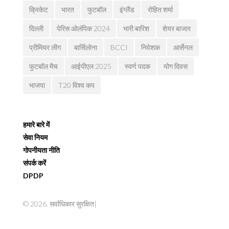
क्रिकेट
भारत
फुटबॉल
इंग्लैंड
रोहित शर्मा
दिल्ली
पेरिस ओलंपिक 2024
भारी बारिश
शेयर बाजार
प्रीमियर लीग
बार्सिलोना
BCCI
निवेशक
आर्सेनल
फुटबॉल मैच
आईपीएल 2025
स्वर्ण पदक
योग दिवस
भाजपा
T20 विश्व कप
हमारे बारे में
सेवा नियम
गोपनीयता नीति
संपर्क करें
DPDP
© 2026. सर्वाधिकार सुरक्षित|