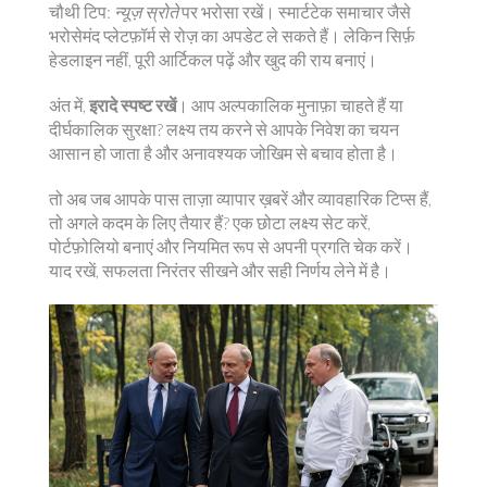
चौथी टिप:
न्यूज़ स्रोते
पर भरोसा रखें। स्मार्टटेक समाचार जैसे
भरोसेमंद प्लेटफ़ॉर्म से रोज़ का अपडेट ले सकते हैं। लेकिन सिर्फ़
हेडलाइन नहीं, पूरी आर्टिकल पढ़ें और खुद की राय बनाएं।
अंत में,
इरादे स्पष्ट रखें
। आप अल्पकालिक मुनाफ़ा चाहते हैं या
दीर्घकालिक सुरक्षा? लक्ष्य तय करने से आपके निवेश का चयन
आसान हो जाता है और अनावश्यक जोखिम से बचाव होता है।
तो अब जब आपके पास ताज़ा व्यापार ख़बरें और व्यावहारिक टिप्स हैं,
तो अगले कदम के लिए तैयार हैं? एक छोटा लक्ष्य सेट करें,
पोर्टफ़ोलियो बनाएं और नियमित रूप से अपनी प्रगति चेक करें।
याद रखें, सफलता निरंतर सीखने और सही निर्णय लेने में है।