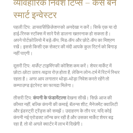
व्यावहारिक निवेश टिप्स – कैसे बनें
स्मार्ट इन्वेस्टर
पहली टिप:
डायवर्सिफ़िकेशन
को अनदेखा न करें। सिर्फ एक या दो
हाई‑रिस्क स्टॉक्स में सारे पैसे डालना खतरनाक हो सकता है।
अपने पोर्टफ़ोलियो में बड़े‑कॅप, मिड‑कॅप और छोटे‑कॅप का मिश्रण
रखें। इससे किसी एक सेक्टर की मंदी आपके कुल रिटर्न को बिगाड़
नहीं पाएगी।
दूसरी टिप:
मार्केट टाइमिंग
की कोशिश कम करें। शेयर मार्केट में
छोटा‑छोटा उतार‑चढ़ाव रोज़ होता है, लेकिन लोन‑टर्म में रिटर्न स्थिर
रहता है। अगर आप लगातार थोड़ा‑थोड़ा निवेश करते रहेंगे तो
कम्पाउण्ड इंटरेस्ट का फायद़ा मिलेगा।
तीसरी टिप:
कंपनी के फंडामेंटल्स
देखना सीखें। सिर्फ़ आज की
कीमत नहीं, बल्कि कंपनी की कमाई, बॅलन्स शीट, मैनेजमेंट क्वालिटी
और इंडस्ट्री ट्रेंड्स को समझें। उदाहरण के तौर पर, यदि कोई
कंपनी नई प्रोडक्ट लॉन्च कर रही है और उसका मार्केट शेयर बढ़
रहा है, तो वो अगले क्वार्टर में लाभ में दिखेगी।